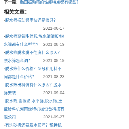
下一篇：
椭圆振动筛的性能特点都有哪些？
小
介
相关文章：
企
时
联
·
脱水筛振动频率快还是慢好？
业
内
系
2021-08-17
简
处
·
脱水筛聚氨酯筛板/脱水筛筛板/脱
介
理
我
水筛都有什么型号?
2021-08-19
公
所
·
脱水筛脱水脱不彻底什么原因？
们
司
出
脱水筛怎么调？
2021-08-19
文
现
·
脱水筛什么价格？型号和用料不
化
的
同都是什么价格？
2021-08-23
荣
问
·
脱水筛出料偏有什么原因？脱水
誉
题
筛安装
2021-09-04
资
·
脱水筛,圆振筛,水平筛,脱水筛,重
质
型给料机河南豫特机械设备科技有
限公司
2021-09-27
·
有洗砂机还要脱水筛吗？豫特机