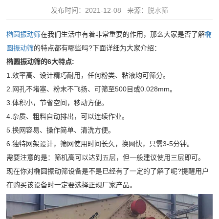
领
发布时间：2021-12-08 来源：
脱水筛
水
域
筛
椭圆振动筛
在我们生活中有着非常重要的作用，那么大家是否了解
椭
精
水
服
圆振动筛
的特点都有哪些吗?下面详细为大家介绍：
品
平
椭圆振动筛的6大特点:
务
制
椭
1.效率高、设计精巧耐用，任何粉类、粘液均可筛分。
砂
圆
中
2.网孔不堵塞、粉末不飞扬、可筛至500目或0.028mm。
绿
振
3.体积小，节省空间，移动方便。
心
色
动
4.杂质、粗料自动排出，可以连续作业。
30
破
新
5.换网容易、操作简单、清洗方便。
筛
分
碎
6.独特网架设计，筛网使用时间长久，换网快，只需3-5分钟。
给
闻
钟
建
需要注意的是：筛机高可以达到五层，但一般建议使用三层即可。
料
内
筑
现在你对椭圆振动筛设备是不是已经有了一定的了解了呢?提醒用户
动
机
对
在购买该设备时一定要选择正规厂家产品。
骨
细
态
客
料
砂
公
户
视
矿
回