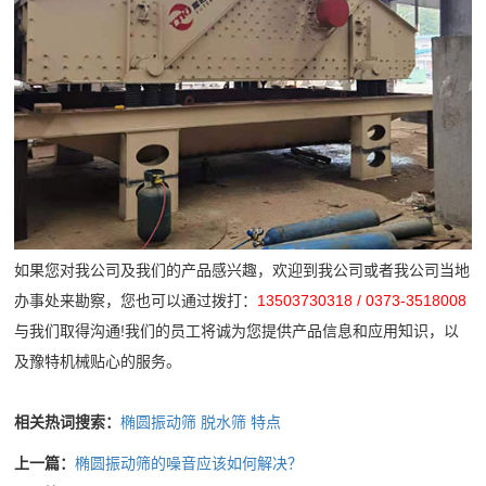
司
需
石
收
频
新
求
破
机
闻
做
中
碎
橡
行
出
胶
心
业
响
企
弹
动
工
应
业
簧
态
24
程
宣
筛
技
小
传
网
术
案
如果您对我公司及我们的产品感兴趣，欢迎到我公司或者我公司当地
时
片
服
办事处来勘察，您也可以通过拨打：
13503730318 / 0373-3518008
内
列
产
与我们取得沟通!我们的员工将诚为您提供产品信息和应用知识，以
务
达
品
公
及豫特机械贴心的服务。
到
介
现
司
绍
相关热词搜索：
椭圆振动筛
脱水筛
特点
场
简
上一篇：
椭圆振动筛的噪音应该如何解决？
72