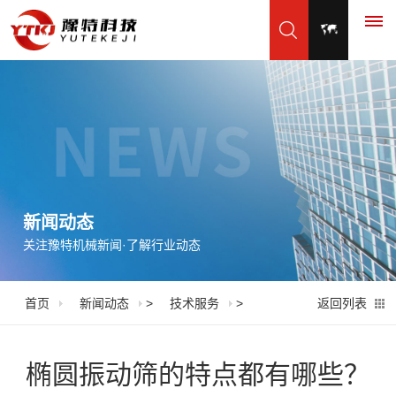
首
页
产
品
新闻动态
关注豫特机械新闻·了解行业动态
展
示
首页
新闻动态
>
技术服务
>
返回列表
振
应
动
用
椭圆振动筛的特点都有哪些？
筛
脱