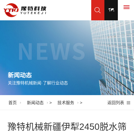
首
页
产
品
新闻动态
关注豫特机械新闻·了解行业动态
展
示
首页
新闻动态
>
技术服务
>
返回列表
振
应
动
用
豫特机械新疆伊犁2450脱水筛
筛
脱