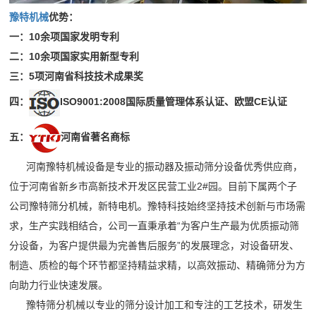
司
需
石
豫特机械
优势：
收
频
新
求
破
一：10余项国家发明专利
机
闻
做
中
二：
10余项国家实用新型专利
碎
橡
行
出
三：
5项河南省科技技术成果奖
胶
心
业
响
四：
ISO9001:2008国际质量管理体系认证、欧盟CE认证
企
弹
动
工
应
业
簧
态
24
五：
河南省著名商标
程
宣
筛
技
小
河南豫特机械设备是专业的振动器及振动筛分设备优秀供应商，
传
网
术
案
时
位于河南省新乡市高新技术开发区民营工业2#园。目前下属两个子
片
服
内
公司豫特筛分机械，新特电机。豫特科技始终坚持技术创新与市场需
列
产
务
达
求，生产实践相结合，公司一直秉承着“为客户生产最为优质振动筛
品
公
到
分设备，为客户提供最为完善售后服务”的发展理念，对设备研发、
介
现
司
制造、质检的每个环节都坚持精益求精，以高效振动、精确筛分为方
绍
场
向助力行业快速发展。
简
豫特筛分机械以专业的筛分设计加工和专注的工艺技术，研发生
72