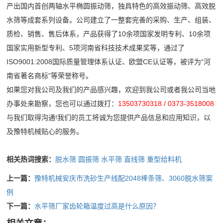
产出国内首创两轴水平椭圆振动筛，独具特色的高效振动筛、高效脱
小
介
水筛等成套系列设备。公司建立了一整套完善的采购、生产、组装、
企
时
联
质检、销售、售后体系，产品获得了10余项国家发明专利、10余项
业
内
国家实用新型专利、5项河南省科技技术成果奖等，通过了
系
简
处
ISO9001:2008国际质量管理体系认证、欧盟CE认证等，被评为“河
介
理
我
南省著名商标”等荣誉称号。
公
所
如果您对我公司及我们的产品感兴趣，欢迎到我公司或者我公司当地
们
司
出
办事处来勘察，您也可以通过拨打：
13503730318 / 0373-3518008
文
现
与我们取得沟通!我们的员工将诚为您提供产品信息和应用知识，以
化
的
及豫特机械贴心的服务。
荣
问
誉
题
相关热词搜索：
脱水筛
圆振筛
水平筛
直线筛
重型给料机
资
上一篇：
豫特机械安庆市洗砂生产线配2048棒条筛、3060脱水筛案
质
例
下一篇：
水平筛厂家齿轮箱温度过高是什么原因？