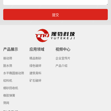
小
介
企
时
联
业
内
系
简
处
介
理
我
公
所
们
司
出
产品展示
应用领域
视频中心
文
现
振动筛
精品制砂
企业宣传片
化
的
脱水筛
绿色破碎
产品介绍
荣
问
水平椭圆振动筛
建筑骨料
誉
题
给料机
矿石破碎
资
细砂回收机
质
橡胶弹簧
筛网