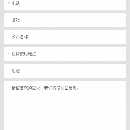
司
*
需
石
收
频
新
求
破
机
闻
做
中
碎
橡
行
出
胶
心
业
响
企
弹
动
工
应
业
簧
态
*
24
程
宣
筛
技
小
传
网
术
案
时
片
服
内
列
产
务
达
品
公
到
介
现
司
绍
场
简
72