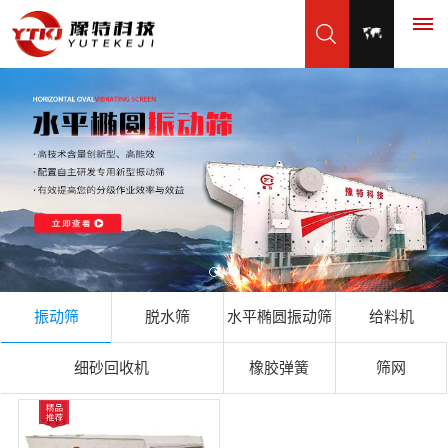
首
页
产
品
展
振动筛
脱水筛
水平椭圆振动筛
给料机
示
振
应
细砂回收机
橡胶弹簧
筛网
动
用
筛
脱