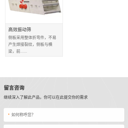
领
水
域
筛
精
水
服
高效振动筛
品
平
侧板采用整体折弯件，不易
务
制
椭
产生焊接裂纹，侧板与横
砂
圆
梁，前......
中
绿
振
心
色
动
30
破
新
筛
分
碎
给
闻
留言咨询
钟
建
料
继续深入了解此产品，你可以在此提交你的需求
内
筑
动
机
对
骨
细
态
客
*
料
砂
公
户
视
矿
回