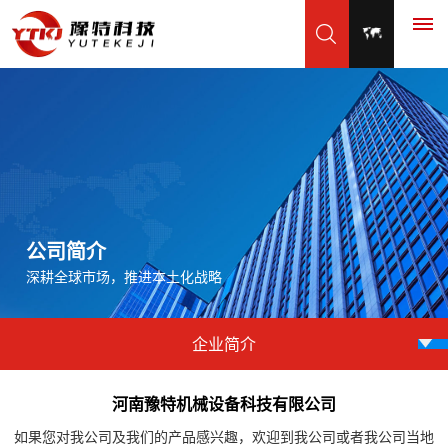
首
页
产
品
公司简介
深耕全球市场，推进本土化战略
展
示
企业简介
振
应
动
河南豫特机械设备科技有限公司
用
筛
如果您对我公司及我们的产品感兴趣，欢迎到我公司或者我公司当地
脱