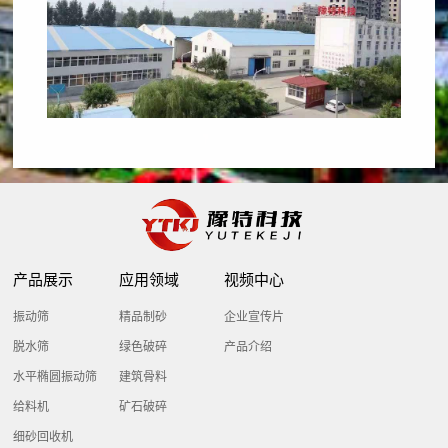
小
介
企
时
联
业
内
系
简
处
介
理
我
公
所
们
司
出
文
现
化
的
产品展示
应用领域
视频中心
荣
问
誉
题
振动筛
精品制砂
企业宣传片
资
脱水筛
绿色破碎
产品介绍
质
水平椭圆振动筛
建筑骨料
给料机
矿石破碎
细砂回收机