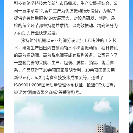
司
科技始终坚持技术创新与市场需求，生产实践相结合，公
需
石
收
频
新
司一直秉承着“为客户生产为优质振动筛分设备，为客户
求
破
机
提供完善售后服务”的发展理念，对设备研发、制造、质
闻
做
中
碎
检的每个环节都坚持精益求精，以高效振动、精确筛分为
橡
行
出
方向助力行业快速发展。
胶
心
业
响
豫特筛分机械以专业的筛分设计加工和专注的工艺技
企
弹
动
工
术，研发生产出国内首创两轴水平椭圆振动筛，独具特色
应
业
簧
态
的高效振动筛、高效脱水筛等成套系列设备。公司建立了
24
程
宣
筛
一整套完善的采购、生产、组装、质检、销售、售后体
技
小
系，产品获得了10余项国家发明专利、10余项国家实用
传
网
术
案
时
新型专利、5项河南省科技技术成果奖等，通过了
片
服
内
ISO9001:2008国际质量管理体系认证、欧盟CE认证等，
列
产
务
被评为“河南省著名商标”等荣誉称号。
达
品
公
到
介
现
司
绍
场
简
72