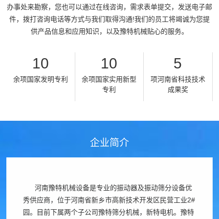
领
办事处来勘察，您也可以通过在线咨询，需求表单提交，发送电子邮
水
件，拨打咨询电话等方式与我们取得沟通!我们的员工将竭诚为您提
域
筛
供产品信息和应用知识，以及豫特机械贴心的服务。
精
水
服
品
平
10
10
5
务
制
椭
余项国家发明专利
余项国家实用新型
项河南省科技技术
砂
圆
中
专利
成果奖
绿
振
心
色
动
30
破
新
筛
分
企业简介
碎
给
闻
钟
建
料
内
筑
动
机
对
骨
河南豫特机械设备是专业的振动器及振动筛分设备优
细
态
客
秀供应商，位于河南省新乡市高新技术开发区民营工业2#
料
砂
公
户
视
园。目前下属两个子公司豫特筛分机械，新特电机。豫特
矿
回