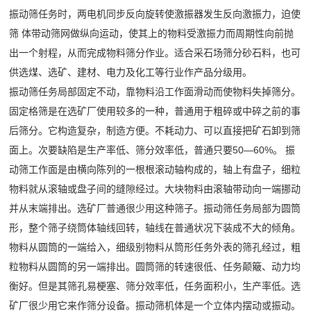
小
介
振动筛任务时，两电机同步反向旋转使激振器发生反向激振力，迫使
企
时
筛 体带动筛网做纵向运动，使其上的物料受激振力而周期性向前抛
联
业
内
出一个射程，从而完成物料筛分作业。适合采石场筛分砂石料，也可
系
简
供选煤、选矿、建材、电力及化工等行业作产品分级用。
处
振动筛任务局部固定不动，靠物料沿工作面滑动而使物料失掉筛分。
介
理
我
固定格筛是在选矿厂使用较多的一种，普通用于粗碎或中碎之前的事
公
所
后筛分。它构造复杂，制造方便。不耗动力、可以直接把矿石卸到筛
们
司
出
面上。次要缺陷是生产率低、筛分效率低，普通只要50—60%。 振
文
现
动筛工作面是由横向陈列的一根根滚动轴构成的，轴上有盘子，细粒
化
的
物料就从滚轴或盘子间的缝隙经过。大块物料由滚轴带动向一端挪动
荣
问
并从末端排出。选矿厂普通很少用这种筛子。振动筛任务局部为圆筒
誉
题
形，整个筛子绕筒体轴线回转，轴线在普通状况下装成不大的倾角。
资
物料从圆筒的一端给入，细级别物料从筒形任务外表的筛孔经过，粗
质
粒物料从圆筒的另一端排出。圆筒筛的转速很低、任务颠簸、动力均
衡好。但是其筛孔易梗塞、筛分效率低，任务面积小，生产率低。选
矿厂很少用它来作筛分设备。振动筛机体是一个立体内摆动或振动。