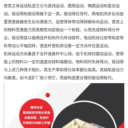
按其立体运动轨迹又分为直线运动、圆周运动、椭圆运动和复杂运
动。摇动筛和振动筛属于这一类。振动筛任务时，两电机同步反向放
置使激振器发生反向激振力，迫使筛体带动筛网做纵向运动，使其上
的物料受激振力而周期性向前抛出一个射程，从而完成物料筛分作
业。摇动筛是以曲柄连杆机构作为传动部件。电动机经过皮带和皮带
轮带动公平轴回转，借连杆使机体沿着一定方向作往复运动。
机体运动方向垂直于支杆或悬杆中心线，由于机体的摆动运动，使筛
面上的物料以一定的速度向排料端挪动，物料同时失掉筛分。摇动筛
与上述几种筛子相比，其生产率和筛分效率都比拟高。其缺陷是动力
均衡差。如今选矿厂很少用它，而被构造更合理的振动筛取代。