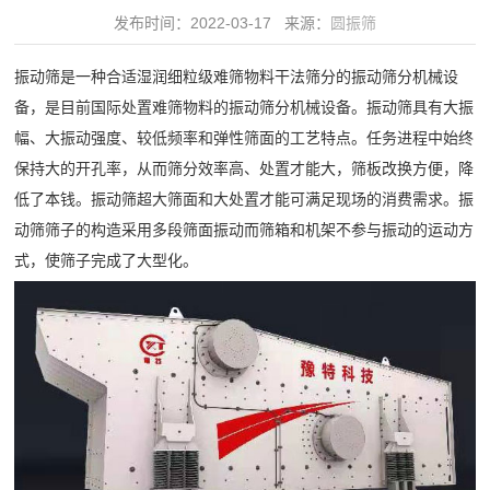
领
发布时间：2022-03-17 来源：
圆振筛
水
域
筛
振动筛是一种合适湿润细粒级难筛物料干法筛分的振动筛分机械设
精
水
服
备，是目前国际处置难筛物料的振动筛分机械设备。振动筛具有大振
品
平
幅、大振动强度、较低频率和弹性筛面的工艺特点。任务进程中始终
务
制
椭
保持大的开孔率，从而筛分效率高、处置才能大，筛板改换方便，降
砂
圆
中
低了本钱。振动筛超大筛面和大处置才能可满足现场的消费需求。振
绿
振
动筛筛子的构造采用多段筛面振动而筛箱和机架不参与振动的运动方
心
色
动
式，使筛子完成了大型化。
30
破
新
筛
分
碎
给
闻
钟
建
料
内
筑
动
机
对
骨
细
态
客
料
砂
公
户
视
矿
回