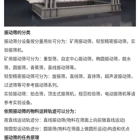
司
需
石
收
频
新
求
破
机
闻
做
中
碎
橡
行
出
振动筛的分类
胶
心
业
振动筛分设备按分量用处可分为：矿用振动筛，轻型精密振动筛，实
响
企
弹
动
工
验振筛机。
应
业
簧
态
矿用振动筛可分为：重型筛，自定中心振动筛，椭圆振动筛，脱水
24
程
宣
筛
技
筛，圆振筛，香蕉筛，直线振动筛等。
小
传
网
轻型精密振动筛可分为：旋振筛，直线筛，直排筛，超声波振动筛，
术
案
时
片
过滤筛等可参考振动筛系列。
服
内
列
产
实验振动筛：拍击筛，顶击式振筛机，规范检验筛，电动振筛机等请
务
达
品
参考实验设备。
公
到
依照振动筛的物料运转轨迹可以分为：
介
现
司
按直线运动轨迹分：直线振动筛(物料在筛面上向前做直线运动)
绍
场
按圆型运动轨迹分：圆振筛(物料在筛面上做圆形运动)构造和优点
简
72
振动筛的任务原理