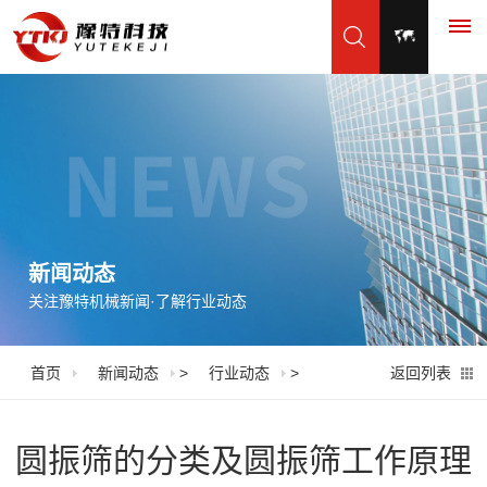
首
页
产
品
新闻动态
关注豫特机械新闻·了解行业动态
展
示
首页
新闻动态
>
行业动态
>
返回列表
振
应
动
用
圆振筛的分类及圆振筛工作原理
筛
脱