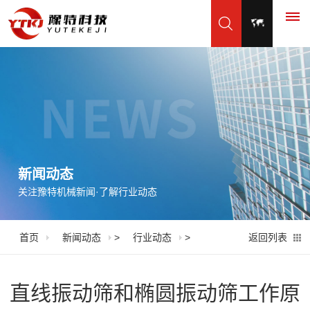
首
页
产
品
新闻动态
关注豫特机械新闻·了解行业动态
展
示
首页
新闻动态
>
行业动态
>
返回列表
振
应
动
用
直线振动筛和椭圆振动筛工作原
筛
脱