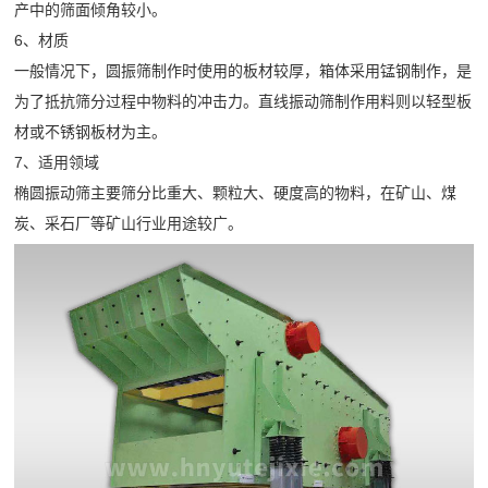
产中的筛面倾角较小。
小
介
6、材质
企
时
联
一般情况下，圆振筛制作时使用的板材较厚，箱体采用锰钢制作，是
业
内
为了抵抗筛分过程中物料的冲击力。直线振动筛制作用料则以轻型板
系
简
处
材或不锈钢板材为主。
介
理
我
7、适用领域
公
所
椭圆振动筛主要筛分比重大、颗粒大、硬度高的物料，在矿山、煤
们
司
出
炭、采石厂等矿山行业用途较广。
文
现
化
的
荣
问
誉
题
资
质