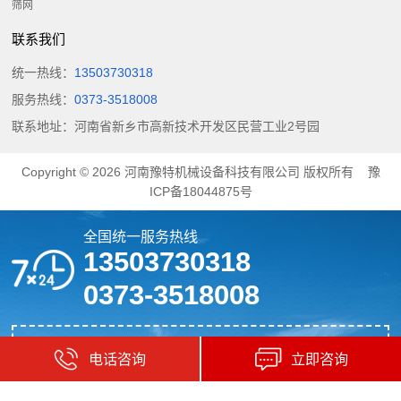
筛网
联系我们
统一热线：
13503730318
服务热线：
0373-3518008
联系地址：河南省新乡市高新技术开发区民营工业2号园
Copyright © 2026
河南豫特机械设备科技有限公司
版权所有
豫
ICP备18044875号
全国统一服务热线
13503730318
0373-3518008
成套砂石设备解决方案专家
电话咨询
立即咨询
国内专业生圆振筛,水平筛,脱水筛,重型给料机厂家
30余载风雨路，感恩20000+客户的陪伴！