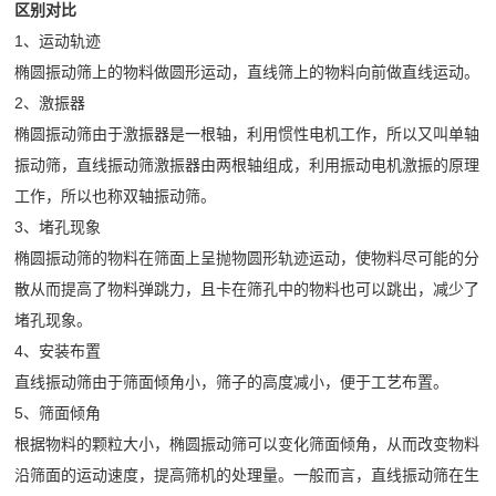
司
区别对比
需
石
收
频
新
1、运动轨迹
求
破
机
椭圆振动筛上的物料做圆形运动，直线筛上的物料向前做直线运动。
闻
做
中
碎
橡
2、激振器
行
出
胶
椭圆振动筛由于激振器是一根轴，利用惯性电机工作，所以又叫单轴
心
业
响
企
振动筛，直线振动筛激振器由两根轴组成，利用振动电机激振的原理
弹
动
工
应
工作，所以也称双轴振动筛。
业
簧
态
24
程
3、堵孔现象
宣
筛
技
小
椭圆振动筛的物料在筛面上呈抛物圆形轨迹运动，使物料尽可能的分
传
网
术
案
时
散从而提高了物料弹跳力，且卡在筛孔中的物料也可以跳出，减少了
片
服
内
堵孔现象。
列
产
务
达
4、安装布置
品
公
到
直线振动筛由于筛面倾角小，筛子的高度减小，便于工艺布置。
介
5、筛面倾角
现
司
绍
根据物料的颗粒大小，椭圆振动筛可以变化筛面倾角，从而改变物料
场
简
沿筛面的运动速度，提高筛机的处理量。一般而言，直线振动筛在生
72