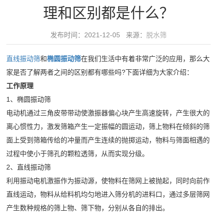
领
理和区别都是什么？
水
域
筛
发布时间：2021-12-05 来源：
脱水筛
精
水
服
品
平
直线振动筛
和
椭圆振动筛
在我们生活中有着非常广泛的应用，那么大
务
制
椭
家是否了解两者之间的区别都有哪些吗?下面详细为大家介绍：
砂
工作原理
圆
中
绿
1、椭圆振动筛
振
心
色
电动机通过三角皮带带动使激振器偏心块产生高速旋转，产生很大的
动
30
破
新
离心惯性力，激发筛箱产生一定振幅的圆运动，筛上物料在倾斜的筛
筛
分
面上受到筛箱传给的冲量而产生连续的抛掷运动，物料与筛面相遇的
碎
给
闻
钟
过程中使小于筛孔的颗粒透筛，从而实现分级。
建
料
内
2、直线振动筛
筑
动
机
对
利用振动电机激振作为振动源，使物料在筛网上被抛起，同时向前作
骨
细
态
直线运动，物料从给料机均匀地进入筛分机的进料口，通过多层筛网
客
料
砂
公
产生数种规格的筛上物、筛下物，分别从各自的排出。
户
视
矿
回