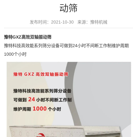
领
动筛
水
域
筛
发布时间：2021-10-30 来源：豫特机械
精
水
服
品
平
豫特GXZ高效双轴振动筛
务
制
椭
豫特科技高效能系列筛分设备可做到24小时不间断工作制维护周期
砂
1000个小时
圆
中
绿
振
心
色
动
30
破
新
筛
分
碎
给
闻
钟
建
料
内
筑
动
机
对
骨
细
态
客
料
砂
公
户
视
矿
回