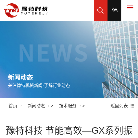
首
页
产
品
新闻动态
关注豫特机械新闻·了解行业动态
展
示
首页
新闻动态
>
技术服务
>
返回列表
振
应
动
用
豫特科技 节能高效—GX系列振
筛
脱