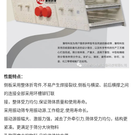
司
需
石
收
频
新
求
破
机
闻
做
中
碎
橡
行
出
胶
心
业
响
企
弹
动
工
应
业
簧
态
24
程
宣
筛
技
小
传
网
术
案
时
性能特点：
片
服
侧板采用整体折弯件,不易产生焊接裂纹,侧板与横梁、前后横撑之间
内
列
产
务
的连接全部采用环槽铆钉联
达
品
公
接，整体受力均匀,保证筛体质量和使用寿命。
到
介
采用振动筛专用振动源,工作稳定,使用寿命长。
现
司
绍
振动源振幅大、激振力强，减去了外牵引力,筛体受力均匀，结构更
场
简
紧凑。更满足于筛分大块物料
72