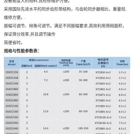
及散密度大的物料,且检修维护方便。
小
介
采用国际先进水平的同步齿形带结构，与齿轮同步器相比，重量轻,
企
时
联
维修方便。.
业
内
振幅可调节、倾角可调节。满足不同振幅要求,高效利用筛网面积，
系
简
处
保证筛分效率,并且调节操作
介
理
简便省时。
我
公
所
规格与性能参数表：
们
司
出
文
现
化
的
荣
问
誉
题
资
质