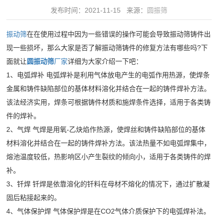
领
发布时间：2021-11-15 来源：
圆振筛
水
域
筛
振动筛
在在使用过程中因为一些错误的操作可能会导致振动筛铸件出
精
水
服
现一些损坏，那么大家是否了解振动筛铸件的修复方法有哪些吗?下
品
平
面就让
圆振动筛
厂家
详细为大家介绍一下吧：
务
制
椭
1、电弧焊补 电弧焊补是利用气体放电产生的电弧作用热源，使焊条
砂
圆
中
金属和铸件缺陷部位的基体材料溶化并结合在一起的铸件焊补方法。
绿
振
该法经济实用，焊条可根据铸件材质和施焊条件选择，适用于各类铸
心
色
动
件的焊补。
30
破
新
2、气焊 气焊是用氧-乙炔焰作热源，使焊丝和铸件缺陷部位的基体
筛
分
碎
材料溶化并结合在一起的铸件焊补方法。该法热量不如电弧焊集中，
给
闻
钟
建
熔池温度较低，热影响区小产生裂纹的倾向小，适用于各类铸件的焊
料
内
筑
补。
动
机
对
3、钎焊 钎焊是依靠溶化的钎料在母材不熔化的情况下，通过扩散凝
骨
细
态
客
固后粘接起来的。
料
砂
公
户
视
4、气体保护焊 气体保护焊是在CO2气体介质保护下的电弧焊补法。
矿
回