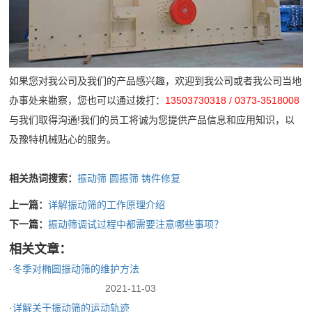
小
介
企
时
联
业
内
系
简
处
如果您对我公司及我们的产品感兴趣，欢迎到我公司或者我公司当地
介
理
办事处来勘察，您也可以通过拨打：
13503730318 / 0373-3518008
我
公
所
与我们取得沟通!我们的员工将诚为您提供产品信息和应用知识，以
们
司
出
及豫特机械贴心的服务。
文
现
化
的
相关热词搜索：
振动筛
圆振筛
铸件修复
荣
问
上一篇：
详解振动筛的工作原理介绍
誉
题
下一篇：
振动筛调试过程中都需要注意哪些事项？
资
相关文章：
质
·
冬季对椭圆振动筛的维护方法
2021-11-03
·
详解关于振动筛的运动轨迹