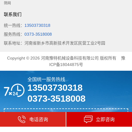
筛网
联系我们
统一热线：
13503730318
服务热线：
0373-3518008
联系地址：河南省新乡市高新技术开发区民营工业2号园
Copyright © 2026
河南豫特机械设备科技有限公司
版权所有
豫
ICP备18044875号
全国统一服务热线
13503730318
0373-3518008
成套砂石设备解决方案专家
电话咨询
立即咨询
国内专业生圆振筛,水平筛,脱水筛,重型给料机厂家