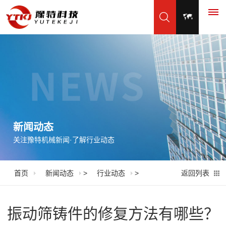
首
页
产
品
新闻动态
关注豫特机械新闻·了解行业动态
展
示
首页
新闻动态
>
行业动态
>
返回列表
振
应
动
用
振动筛铸件的修复方法有哪些？
筛
脱