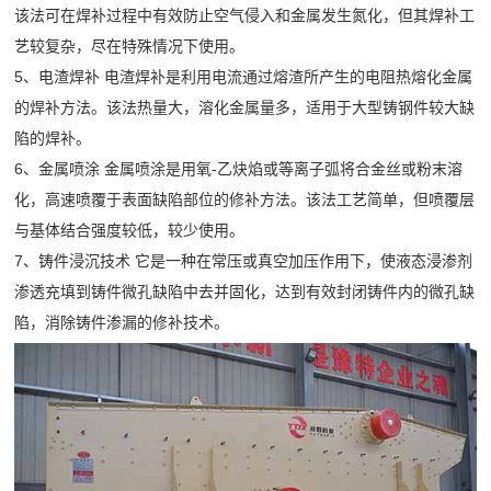
司
需
该法可在焊补过程中有效防止空气侵入和金属发生氮化，但其焊补工
石
收
频
新
艺较复杂，尽在特殊情况下使用。
求
破
机
闻
5、电渣焊补 电渣焊补是利用电流通过熔渣所产生的电阻热熔化金属
做
中
碎
橡
行
的焊补方法。该法热量大，溶化金属量多，适用于大型铸钢件较大缺
出
胶
心
业
陷的焊补。
响
企
弹
6、金属喷涂 金属喷涂是用氧-乙炔焰或等离子弧将合金丝或粉末溶
动
工
应
业
簧
化，高速喷覆于表面缺陷部位的修补方法。该法工艺简单，但喷覆层
态
24
程
宣
筛
与基体结合强度较低，较少使用。
技
小
传
7、铸件浸沉技术 它是一种在常压或真空加压作用下，使液态浸渗剂
网
术
案
时
渗透充填到铸件微孔缺陷中去并固化，达到有效封闭铸件内的微孔缺
片
服
内
陷，消除铸件渗漏的修补技术。
列
产
务
达
品
公
到
介
现
司
绍
场
简
72