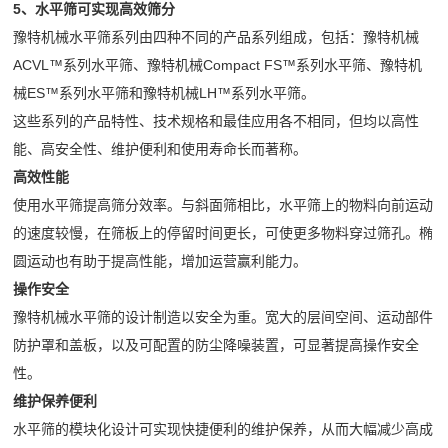
司
5、水平筛可实现高效筛分
需
石
收
频
新
豫特机械水平筛系列由四种不同的产品系列组成，包括：豫特机械
求
破
机
ACVL™系列水平筛、豫特机械Compact FS™系列水平筛、豫特机
闻
做
中
碎
橡
械ES™系列水平筛和豫特机械LH™系列水平筛。
行
出
胶
这些系列的产品特性、技术规格和最佳应用各不相同，但均以高性
心
业
响
企
能、高安全性、维护便利和使用寿命长而著称。
弹
动
工
应
高效性能
业
簧
态
24
程
使用水平筛提高筛分效率。与斜面筛相比，水平筛上的物料向前运动
宣
筛
技
小
的速度较慢，在筛板上的停留时间更长，可使更多物料穿过筛孔。椭
传
网
术
案
时
圆运动也有助于提高性能，增加运营赢利能力。
片
服
内
操作安全
列
产
务
达
豫特机械水平筛的设计制造以安全为重。宽大的层间空间、运动部件
品
公
到
防护罩和盖板，以及可配置的防尘降噪装置，可显著提高操作安全
介
性。
现
司
绍
维护保养便利
场
简
水平筛的模块化设计可实现快捷便利的维护保养，从而大幅减少高成
72