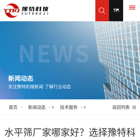
首
页
产
品
新闻动态
关注豫特机械新闻·了解行业动态
展
示
首页
新闻动态
>
技术服务
>
返回列表
振
应
动
用
水平筛厂家哪家好？选择豫特科
筛
脱