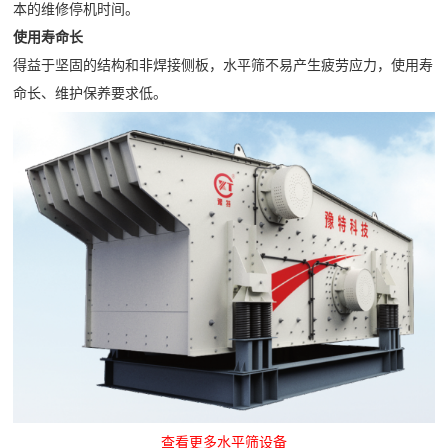
本的维修停机时间。
小
介
使用寿命长
企
时
联
得益于坚固的结构和非焊接侧板，水平筛不易产生疲劳应力，使用寿
业
内
命长、维护保养要求低。
系
简
处
介
理
我
公
所
们
司
出
文
现
化
的
荣
问
誉
题
资
质
查看更多水平筛设备