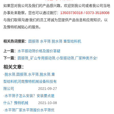
如果您对我公司及我们的产品感兴趣，欢迎到我公司或者我公司当地
办事处来勘察，您也可以通过拨打：
13503730318 / 0373-3518008
与我们取得沟通!我们的员工将诚为您提供产品信息和应用知识，以
及豫特机械贴心的服务。
相关热词搜索：
圆振筛
水平筛
脱水筛
重型给料机
上一篇：
水平振动筛价格及报价答疑
下一篇：
圆振筛_矿山专用振动筛,小型振动筛,厂家种类齐全!
相关文章：
·
脱水筛,圆振筛,水平筛,脱水筛,重
型给料机河南豫特机械设备科技有
限公司
2021-09-27
·
水平筛子怎么安装？安装要点是
什么？豫特机械
2021-10-08
·
水平筛厂家水平筛报价水平筛优