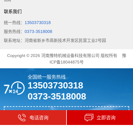
筛网
联系我们
统一热线：
13503730318
服务热线：
0373-3518008
联系地址：河南省新乡市高新技术开发区民营工业2号园
Copyright © 2026
河南豫特机械设备科技有限公司
版权所有
豫
ICP备18044875号
全国统一服务热线
13503730318
0373-3518008
成套砂石设备解决方案专家
电话咨询
立即咨询
国内专业生圆振筛,水平筛,脱水筛,重型给料机厂家
30余载风雨路，感恩20000+客户的陪伴！