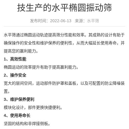
领
技生产的水平椭圆振动筛
水
域
筛
发布时间：2022-06-13 来源：
水平筛
精
水
服
品
平
水平筛通过椭圆运动轨迹提高筛分性能和效率。其成熟的设计有助于
务
制
椭
确保操作的安全性和维护保养的便利性，从而大幅延长使用寿命，并
砂
提高您的赢利能力。
圆
中
绿
1、高效性能
振
心
色
椭圆运动的效率提升有助于提高赢利能力。
动
30
破
新
2、操作安全
筛
分
宽大的层间空间，运动部件防护罩和盖板，以及可配置的防尘降噪装
碎
给
闻
钟
置。
建
料
内
3、维护保养便利
筑
动
机
对
模块化设计，部件更换快捷便利。
骨
细
态
4、使用寿命长
客
料
砂
公
坚固的结构和非焊接侧板。
户
视
矿
回