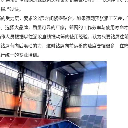
种情况通常是沿筛网边缘或包边压条处断裂或损坏。一般这种情况
网损坏过快。
下部的受力层，要求这2层之间紧密贴合，如果筛网预张紧工艺差
屑。选择大品牌，质量可靠的厂家，筛网的工作效率与使用寿命
场操作人员根据以往泥浆直线振动筛的使用经验，认为只要钻屑往
是钻屑有向后滚动的力，这时钻屑向前运移的速度要慢很多，在
进行统一的专业培训。