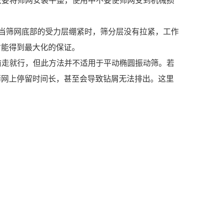
只要将筛网安装平整，使用中不要使筛网受到机械损
，当筛网底部的受力层绷紧时，筛分层没有拉紧，工作
才能得到最大化的保证。
前走就行，但此方法并不适用于平动椭圆振动筛。若
筛网上停留时间长，甚至会导致钻屑无法排出。这里