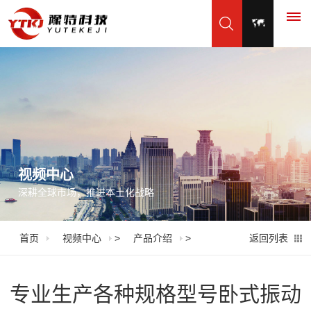
首
页
产
品
视频中心
深耕全球市场，推进本土化战略
展
示
首页
视频中心
>
产品介绍
>
返回列表
振
应
动
用
专业生产各种规格型号卧式振动
筛
脱