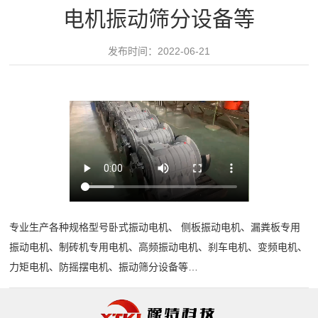
领
电机振动筛分设备等
水
域
筛
发布时间：2022-06-21
精
水
服
品
平
务
制
椭
砂
圆
中
绿
振
心
色
动
30
破
新
筛
分
碎
给
闻
钟
建
专业生产各种规格型号卧式振动电机、 侧板振动电机、漏粪板专用
料
内
振动电机、制砖机专用电机、高频振动电机、刹车电机、变频电机、
筑
动
机
对
力矩电机、防摇摆电机、振动筛分设备等…
骨
细
态
客
料
砂
公
户
视
矿
回