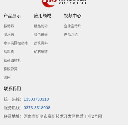
司
需
石
收
频
新
求
破
产品展示
应用领域
视频中心
机
闻
做
中
碎
橡
振动筛
精品制砂
企业宣传片
行
出
胶
心
脱水筛
绿色破碎
产品介绍
业
响
企
弹
水平椭圆振动筛
建筑骨料
动
工
应
业
簧
给料机
矿石破碎
态
24
程
宣
筛
细砂回收机
技
小
传
网
橡胶弹簧
术
案
时
片
筛网
服
内
列
产
务
联系我们
达
品
公
到
统一热线：
13503730318
介
现
司
服务热线：
0373-3518008
绍
场
联系地址：河南省新乡市高新技术开发区民营工业2号园
简
72