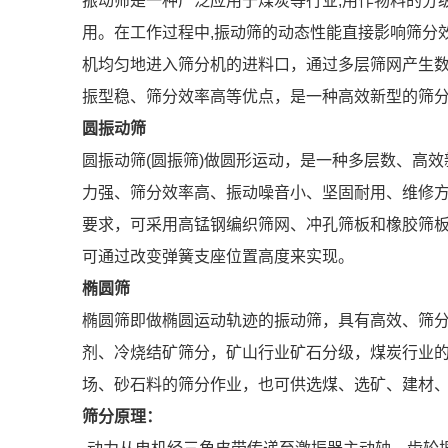
振动筛是一种广泛应用于煤炭等行业,用作物料的分
用。在工作过程中,振动筛的动态性能直接影响筛分
机均匀地进入筛分机的进料口，通过多层筛网产生数
振型稳、筛分效率高等优点，是一种高效新型的筛
圆振动筛
圆振动筛(圆振筛)做圆形运动，是一种多层数、高
力强、筛分效率高、振动噪音小、坚固耐用、维修
要求，可采用高锰钢编织筛网、冲孔筛板和橡胶筛
可通过改变弹簧支座位置高度来实现。
椭圆筛
椭圆筛即做椭圆运动轨迹的振动筛，具有高效、筛
剂、冷烧结矿筛分，矿山行业矿石分级，煤炭行业的
场、砂石料的筛分作业，也可供选煤、选矿、建材
筛分原理：