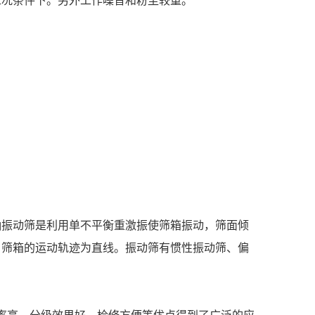
工况条件下。另外工作噪音和粉尘较重。
轴振动筛是利用单不平衡重激振使筛箱振动，筛面倾
，筛箱的运动轨迹为直线。振动筛有惯性振动筛、偏