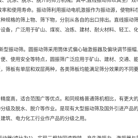
级、洗涤、脱水、脱介的筛分机械。其中,直线振动筛以其生产
效率和使用寿命。振动筛利用振动电机激振作为振动源，使物料
种规格的筛上物、筛下物，分别从各自的出口排出。直线振动筛
分设备，广泛用于矿山、煤炭、冶炼、建材、耐火材料、轻工、
效新型振动筛。圆振动筛采用筒体式偏心轴激振器及偏块调节振
方便、使用安全等特点，圆振筛广泛应用于矿山、建材、交通、
板，筛板有单层和双层两种，各类筛板均能满足筛分效果的不同
分精度高，适合范围广等优点。和同规格普通筛机相比，有更大
分级及脱水、脱介等作业。是现有大型振动筛及国外引进产品的理
、建筑、电力化工行业作产品的分级之用。