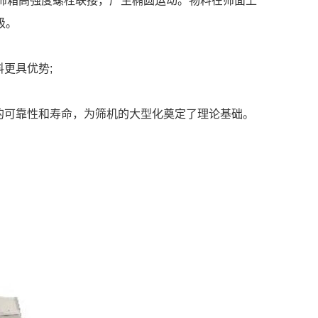
与筛箱高强度螺栓联接，产生椭圆运动。物料在筛面上
级。
更具优势;
机的可靠性和寿命，为筛机的大型化奠定了理论基础。