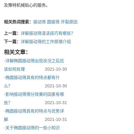
小
及豫特机械贴心的服务。
介
企
时
联
相关热词搜索：
振动筛
圆振筛
开裂原因
业
内
系
简
处
上一篇：
详解振动筛清洁技巧有哪些？
介
理
下一篇：
详解振动筛的工作原理介绍
我
公
所
相关文章：
们
司
出
·
详解椭圆振动筛出现状况之后应
文
现
该如何处理
2021-10-30
化
的
·
椭圆振动筛具有的特点都有什
荣
问
么？
2021-10-30
誉
·
影响振动筛筛分效果的因素有哪
题
些？
2021-10-31
资
·
椭圆振动筛具有的特点与优势详
质
解
2021-10-31
·
关于椭圆振动筛的一些小知识