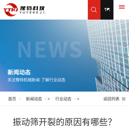
首
页
产
品
新闻动态
关注豫特机械新闻·了解行业动态
展
示
首页
新闻动态
>
行业动态
>
返回列表
振
应
动
用
振动筛开裂的原因有哪些？
筛
脱