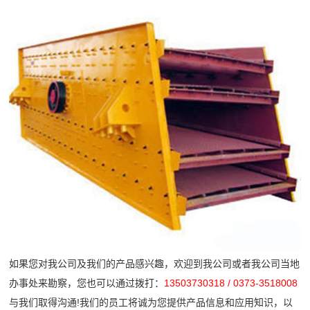
司
需
石
收
频
新
求
破
机
闻
做
中
碎
橡
行
出
胶
心
业
响
企
弹
动
工
应
业
簧
态
24
程
宣
筛
技
小
传
网
术
案
时
片
服
内
列
产
务
达
品
公
到
介
现
司
如果您对我公司及我们的产品感兴趣，欢迎到我公司或者我公司当地
绍
场
办事处来勘察，您也可以通过拨打：
13503730318 / 0373-3518008
简
72
与我们取得沟通!我们的员工将诚为您提供产品信息和应用知识，以