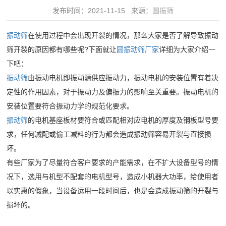
领
发布时间：2021-11-15 来源：
圆振筛
水
域
筛
振动筛
在使用过程中会出现开裂的情况，那么大家是否了解导致振动
精
水
服
筛开裂的原因都有哪些呢?下面就让
圆振动筛厂家
详细为大家介绍一
品
平
下吧：
务
制
椭
振动筛
由振动电机即振动源供应振动力，振动电机的安装位置有着决
砂
圆
中
定性的作用因素，对于振动力及偏振力的影响至关重要。振动电机的
绿
振
安装位置要符合振动力学的规范化要求。
心
色
动
振动筛
的电机基座板材要符合或匹配相对应电机的厚度及钢板型号要
30
破
新
求，任何减配或偷工减料的行为都会造成振动筛容易开裂与直接损
筛
分
碎
坏。
给
闻
钟
建
有些厂家为了尽量符合客户要求的产能需求，在不扩大设备型号的情
料
内
筑
况下，选用与机型不配套的电机型号，造成小机器大功率，给使用者
动
机
对
以实惠的假象，当设备运用一段时间后，也是会造成振动筛的开裂与
骨
细
态
客
损坏的。
料
砂
公
户
视
矿
回