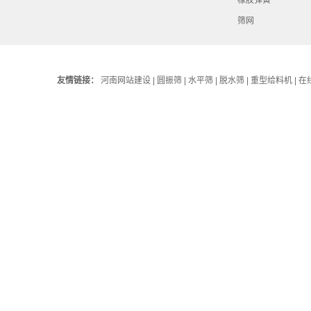
筛网
友情链接：
河南网站建设
|
圆振筛
|
水平筛
|
脱水筛
|
重型给料机
|
在