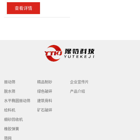
出现这样的现象呢?下面详细为
破
闻
椭
态
中
程
查看详情
客
大家介绍：其实出现这类问 ...
宣
碎
行
圆
户
传
建
心
案
业
振
需
片
筑
动
动
求
列
产
骨
态
筛
做
品
公
料
技
给
出
介
矿
企
术
司
联
料
响
绍
石
业
服
机
应
简
系
破
简
务
细
振动筛
精品制砂
企业宣传片
24
碎
介
介
我
砂
脱水筛
绿色破碎
产品介绍
小
公
回
水平椭圆振动筛
建筑骨料
时
们
司
收
给料机
矿石破碎
内
文
机
细砂回收机
达
化
橡
橡胶弹簧
到
荣
胶
筛网
现