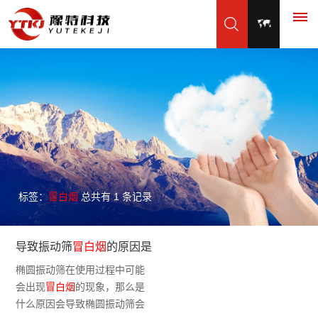
首
页
产
振
品
应
动
标签：
冒白烟
总共有 1 条记录
精
展
用
服
筛
品
脱
30
示
领
务
新
制
导致振动筛
冒白烟
的原因是
水
分
砂
公
域
中
闻
椭圆振动筛在使用过程中可能
视
筛
钟
什么？怎么解决？
绿
司
会出现
冒白烟
的现象，那么是
水
内
企
心
动
频
工
色
什么原因会导致椭圆振动筛会
新
平
对
业