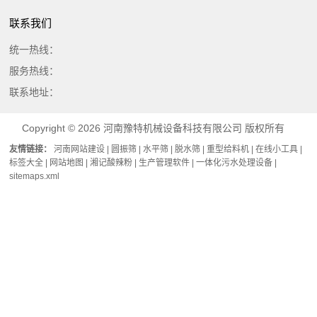
誉
弹
场
联系我们
资
簧
72
统一热线：
质
筛
小
服务热线：
网
时
联系地址：
内
处
Copyright © 2026
河南豫特机械设备科技有限公司
版权所有
理
友情链接：
河南网站建设
|
圆振筛
|
水平筛
|
脱水筛
|
重型给料机
|
在线小工具
|
标签大全
|
网站地图
|
湘记酸辣粉
|
生产管理软件
|
一体化污水处理设备
|
所
sitemaps.xml
出
现
的
问
题